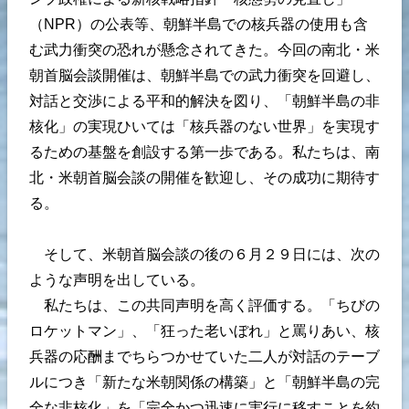
（NPR）の公表等、朝鮮半島での核兵器の使用も含
む武力衝突の恐れが懸念されてきた。今回の南北・米
朝首脳会談開催は、朝鮮半島での武力衝突を回避し、
対話と交渉による平和的解決を図り、「朝鮮半島の非
核化」の実現ひいては「核兵器のない世界」を実現す
るための基盤を創設する第一歩である。私たちは、南
北・米朝首脳会談の開催を歓迎し、その成功に期待す
る。
そして、米朝首脳会談の後の６月２９日には、次の
ような声明を出している。
私たちは、この共同声明を高く評価する。「ちびの
ロケットマン」、「狂った老いぼれ」と罵りあい、核
兵器の応酬までちらつかせていた二人が対話のテーブ
ルにつき「新たな米朝関係の構築」と「朝鮮半島の完
全な非核化」を「完全かつ迅速に実行に移すことを約