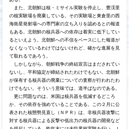
また、北朝鮮は核・ミサイル実験を停止し、豊渓里
の核実験場を廃棄している。その実験場と東倉里の西
海衛星発射場への専門家の立ち入りを認めるとの報道
もある。北朝鮮の核兵器への依存は着実に低下してい
るといえよう。北朝鮮への不信をベースにした報道が
なくなっているわけではないけれど、確かな進展を見
て取れるであろう。
しかしながら、朝鮮戦争の終結宣言はまだされてい
ないし、平和協定が締結されたわけでもない。北朝鮮
が保有する核兵器の廃棄についての査察が行われたわ
けでもない。そういう意味では、道半ばなのである。
更に問題なのは、米国は核兵器を低減するどころ
か、その依存を強めていることである。この２月に公
表された核態勢見直し（ＮＰＲ）は、非核兵器攻撃に
対する核兵器による反撃や低出力の核兵器の開発など
を提起している。昨年末には未臨界核実験を行い、Ｉ