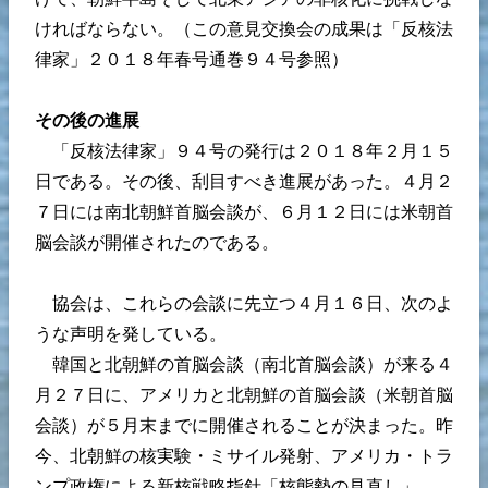
ければならない。（この意見交換会の成果は「反核法
律家」２０１８年春号通巻９４号参照）
その後の進展
「反核法律家」９４号の発行は２０１８年２月１５
日である。その後、刮目すべき進展があった。４月２
７日には南北朝鮮首脳会談が、６月１２日には米朝首
脳会談が開催されたのである。
協会は、これらの会談に先立つ４月１６日、次のよ
うな声明を発している。
韓国と北朝鮮の首脳会談（南北首脳会談）が来る４
月２７日に、アメリカと北朝鮮の首脳会談（米朝首脳
会談）が５月末までに開催されることが決まった。昨
今、北朝鮮の核実験・ミサイル発射、アメリカ・トラ
ンプ政権による新核戦略指針「核態勢の見直し」