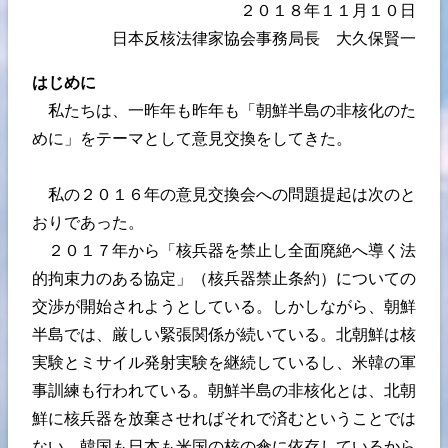
２０１８年１１月１０日
日本反核法律家協会事務局長 大久保賢一
はじめに
私たちは、一昨年も昨年も「朝鮮半島の非核化のた
めに」をテーマとして意見交換をしてきた。
私の２０１６年の意見交換会への問題提起は次のと
おりであった。
２０１７年から「核兵器を禁止し全面廃絶へ導く法
的拘束力のある協定」（核兵器禁止条約）についての
交渉が開始されようとしている。しかしながら、朝鮮
半島では、厳しい緊張関係が続いている。北朝鮮は核
実験とミサイル発射実験を継続しているし、米韓の軍
事訓練も行われている。朝鮮半島の非核化とは、北朝
鮮に核兵器を放棄させればそれで済むということでは
ない。韓国も日本も米国の核の傘に依存しているから