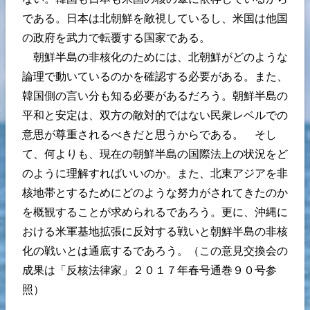
である。日本は北朝鮮を敵視しているし、米国は他国
の政府を武力で転覆する国家である。
朝鮮半島の非核化のためには、北朝鮮がどのような
論理で動いているのかを確認する必要がある。また、
韓国側の言い分も知る必要があるだろう。朝鮮半島の
平和と安定は、双方の敵対的ではない民衆レベルでの
意思が尊重されるべきだと思うからである。 そし
て、何よりも、現在の朝鮮半島の国際法上の状況をど
のように理解すればいいのか。また、北東アジアを非
核地帯とするためにどのような努力がされてきたのか
を概観することが求められるであろう。更に、沖縄に
おける米軍基地拡張に反対する戦いと朝鮮半島の非核
化の戦いとは通底するであろう。（この意見交換会の
成果は「反核法律家」２０１７年春号通巻９０号参
照）