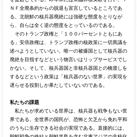
ＮＦ全廃条約からの脱退も宣言しているところであ
る。北朝鮮の核兵器廃絶には強硬な態度をとりなが
ら、自らは全く逆の態度をとっているのである。
そのトランプ政権と「１００パーセントともにあ
る」安倍政権は、トランプ政権の核政策に一切異議を
述べようとしていない。唯一の被爆国として核兵器の
廃絶を目指すなどという物言いはリップサービスでし
かない。そして、核兵器国と非核兵器国との橋渡しを
するなどという政策は「核兵器のない世界」の実現を
遅らせる役割しか果たしていないのである。
私たちの課題
私たちが求めている世界は、核兵器も戦争もない世
界である。全世界の国民が、恐怖と欠乏から免れ平和
のうちに生存できる社会の実現である。直接的には、
朝鮮戦争の終結と朝鮮半島を含む北東アジアの非核化