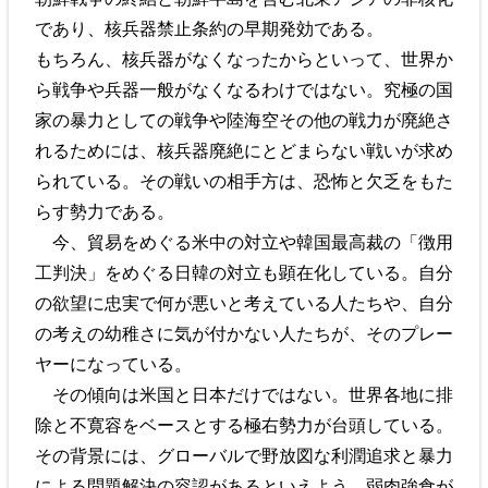
であり、核兵器禁止条約の早期発効である。
もちろん、核兵器がなくなったからといって、世界か
ら戦争や兵器一般がなくなるわけではない。究極の国
家の暴力としての戦争や陸海空その他の戦力が廃絶さ
れるためには、核兵器廃絶にとどまらない戦いが求め
られている。その戦いの相手方は、恐怖と欠乏をもた
らす勢力である。
今、貿易をめぐる米中の対立や韓国最高裁の「徴用
工判決」をめぐる日韓の対立も顕在化している。自分
の欲望に忠実で何が悪いと考えている人たちや、自分
の考えの幼稚さに気が付かない人たちが、そのプレー
ヤーになっている。
その傾向は米国と日本だけではない。世界各地に排
除と不寛容をベースとする極右勢力が台頭している。
その背景には、グローバルで野放図な利潤追求と暴力
による問題解決の容認があるといえよう。弱肉強食が