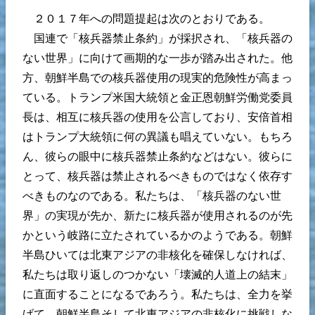
２０１７年への問題提起は次のとおりである。
国連で「核兵器禁止条約」が採択され、「核兵器の
ない世界」に向けて画期的な一歩が踏み出された。他
方、朝鮮半島での核兵器使用の現実的危険性が高まっ
ている。トランプ米国大統領と金正恩朝鮮労働党委員
長は、相互に核兵器の使用を公言しており、安倍首相
はトランプ大統領に何の異議も唱えていない。もちろ
ん、彼らの眼中に核兵器禁止条約などはない。彼らに
とって、核兵器は禁止されるべきものではなく依存す
べきものなのである。私たちは、「核兵器のない世
界」の実現が先か、新たに核兵器が使用されるのが先
かという岐路に立たされているかのようである。朝鮮
半島ひいては北東アジアの非核化を確保しなければ、
私たちは取り返しのつかない「壊滅的人道上の結末」
に直面することになるであろう。私たちは、全力を挙
げて、朝鮮半島そして北東アジアの非核化に挑戦しな