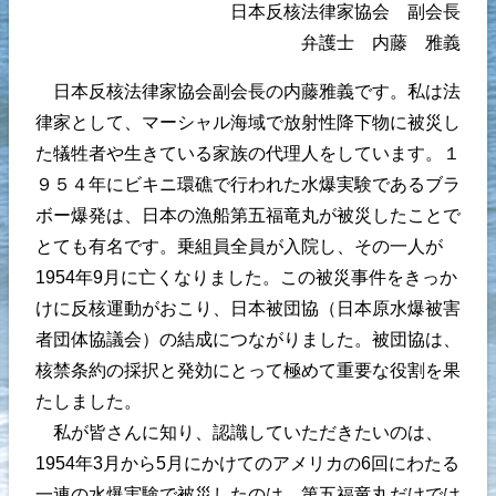
日本反核法律家協会 副会長
弁護士 内藤 雅義
日本反核法律家協会副会長の内藤雅義です。私は法
律家として、マーシャル海域で放射性降下物に被災し
た犠牲者や生きている家族の代理人をしています。１
９５４年にビキニ環礁で行われた水爆実験であるブラ
ボー爆発は、日本の漁船第五福竜丸が被災したことで
とても有名です。乗組員全員が入院し、その一人が
1954年9月に亡くなりました。この被災事件をきっか
けに反核運動がおこり、日本被団協（日本原水爆被害
者団体協議会）の結成につながりました。被団協は、
核禁条約の採択と発効にとって極めて重要な役割を果
たしました。
私が皆さんに知り、認識していただきたいのは、
1954年3月から5月にかけてのアメリカの6回にわたる
一連の水爆実験で被災したのは、第五福竜丸だけでは