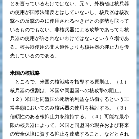
とを言っているわけではない。元々、外務省は核兵器
の使用が国際法違反とはしていないし、核兵器は核攻
撃への反撃のみに使用されるべきだとの姿勢を取って
いるものでもない。非核兵器による攻撃であっても核
兵器の使用が許されないわけではないという立場であ
る。核兵器使用の非人道性よりも核兵器の抑止力を優
先しているのである。
米国の核戦略
ところで、米国の核戦略を指導する原則は、（１）
核兵器の役割は、米国や同盟国への核攻撃の阻止。
（２）米国と同盟国の死活的利益を防衛するという非
常事態においてのみ核兵器の使用を検討する。（３）
信頼性のある核抑止力を維持する。（４）可能な最小
限の核兵器によって、米国と同盟国の現在および将来
の安全保障に資する抑止を達成すること、などとされ