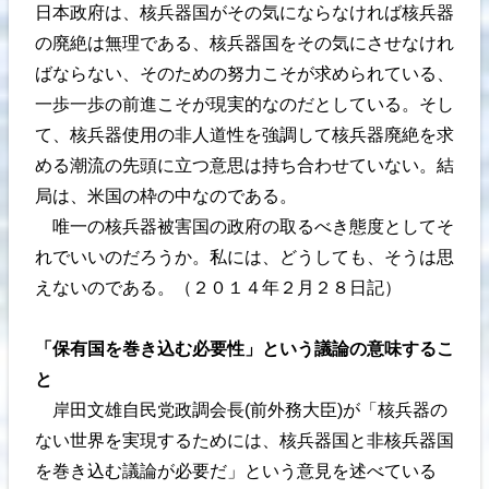
日本政府は、核兵器国がその気にならなければ核兵器
の廃絶は無理である、核兵器国をその気にさせなけれ
ばならない、そのための努力こそが求められている、
一歩一歩の前進こそが現実的なのだとしている。そし
て、核兵器使用の非人道性を強調して核兵器廃絶を求
める潮流の先頭に立つ意思は持ち合わせていない。結
局は、米国の枠の中なのである。
唯一の核兵器被害国の政府の取るべき態度としてそ
れでいいのだろうか。私には、どうしても、そうは思
えないのである。（２０１４年２月２８日記）
「保有国を巻き込む必要性」という議論の意味するこ
と
岸田文雄自民党政調会長(前外務大臣)が「核兵器の
ない世界を実現するためには、核兵器国と非核兵器国
を巻き込む議論が必要だ」という意見を述べている