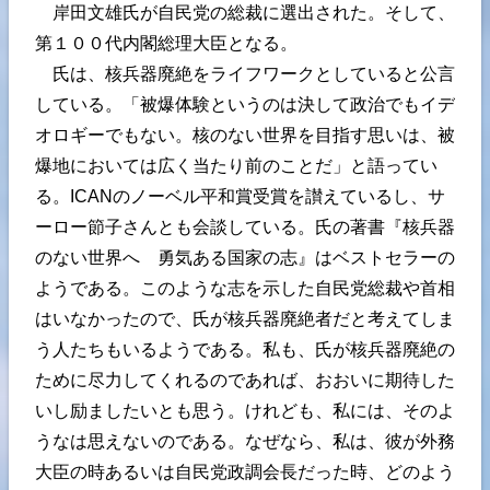
岸田文雄氏が自民党の総裁に選出された。そして、
第１００代内閣総理大臣となる。
氏は、核兵器廃絶をライフワークとしていると公言
している。「被爆体験というのは決して政治でもイデ
オロギーでもない。核のない世界を目指す思いは、被
爆地においては広く当たり前のことだ」と語ってい
る。ICANのノーベル平和賞受賞を讃えているし、サ
ーロー節子さんとも会談している。氏の著書『核兵器
のない世界へ 勇気ある国家の志』はベストセラーの
ようである。このような志を示した自民党総裁や首相
はいなかったので、氏が核兵器廃絶者だと考えてしま
う人たちもいるようである。私も、氏が核兵器廃絶の
ために尽力してくれるのであれば、おおいに期待した
いし励ましたいとも思う。けれども、私には、そのよ
うなは思えないのである。なぜなら、私は、彼が外務
大臣の時あるいは自民党政調会長だった時、どのよう