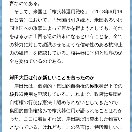
言なのである。
そして、米国は「核兵器運用戦略」（2013年6月19
日公表）において、「米国は引き続き、米国あるいは
同盟国への攻撃によって何かを得ようとしても、それ
をはるかに上回る逆の結末になるということを、全て
の勢力に対して認識させるような信頼性のある核抑止
力の維持」を確認している。核兵器に平和と秩序の保
全を委ねているのである。
岸田大臣は何か新しいことを言ったのか
岸田氏は、個別的・集団的自衛権の極限状況下での
核兵器使用を容認している。これまで、政府は集団的
自衛権の行使は憲法上認められないとしてきたので、
集団的自衛権絡みで核兵器使用が語られることはなか
った。ここに着目すれば、岸田講演は突出した物言い
となっている。けれども、この発言は、特段新しいこ