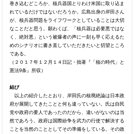
巻き込むどころか、核兵器国とりわけ米国に取り込ま
れているだけではないだろうか。広島出身の岸田さん
が、核兵器問題をライフワークとしていることは大切
なことだと思う。願わくば、「核兵器は必要悪ではな
く、絶対悪」という被爆者の声に一刻も早く応えるた
めのシナリオに書き直していただきたいと切望ところ
である。
（２０１７年１２月１４日記・拙著『「核の時代」と
憲法9条』所収）
結び
以上の紹介したとおり、岸田氏の核廃絶論は日本政
府が展開してきたことと何も違っていない。氏は自民
党や政府の要人であったのだから、違いがないのは当
然であろう。政府は国際紛争を武力の行使で解決する
ことを当然のこととしてその準備をしている。その政