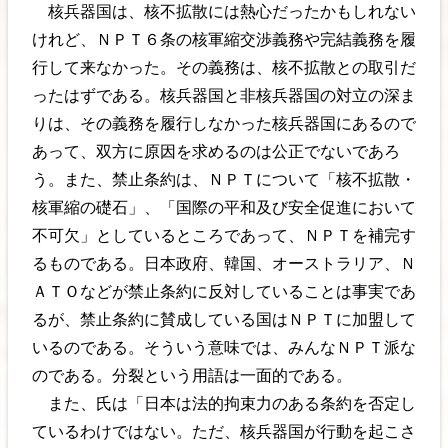
核兵器国は、核不拡散には熱心だったかもしれない
けれど、ＮＰＴ６条の核軍縮交渉義務や完結義務を履
行して来なかった。その義務は、核不拡散との取引だ
ったはずである。核兵器国と非核兵器国の対立の深ま
りは、その義務を履行しなかった核兵器国にあるので
あって、双方に原因を求めるのは公正でないであろ
う。また、禁止条約は、ＮＰＴについて「核不拡散・
核軍縮の礎石」、「国際の平和及び安全促進において
不可欠」としているところであって、ＮＰＴを補完す
るものである。日本政府、韓国、オーストラリア、Ｎ
ＡＴＯなどが禁止条約に反対していることは事実であ
るが、禁止条約に賛成している国はＮＰＴに加盟して
いるのである。そういう意味では、みんなＮＰＴ派な
のである。分裂という用語は一面的である。
また、氏は「日本は法的拘束力のある条約を否定し
ているわけではない。ただ、核兵器国が行動を起こさ