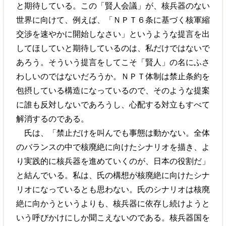
と期待している。この「賢人会議」が、核兵器のない
世界に向けて、例えば、「ＮＰＴ６条に基づく核軍縮
交渉を速やかに開始しなさい」というような提言を出
してほしていと期待しているのは、私だけではないで
あろう。そういう提言をしてこそ「賢人」の名にふさ
わしいのではないだろうか。ＮＰＴ体制は禁止条約を
包摂している構造になっているので、そのような提案
に誰も反対しないであろうし、心配する対立もすべて
解消するのである。
氏は、「禁止だけを叫んでも事態は動かない。全体
のバランスの中で核廃絶に向けたシナリオを描き、よ
り実践的に核兵器を進めていくのが、日本の役割だ」
と結んでいる。私は、氏の構想が核廃絶に向けたシナ
リオになっているとも思わない。氏のシナリオは核廃
絶に向かうというよりも、核兵器に依存し続けようと
いう呼びかけにしか聞こえないのである。核兵器国を