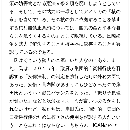
策の妨害物となる憲法９条２項を廃止しようとしてい
る。そして、その武力の一環としてアメリカの「核の
傘」を含めている。その核の力に依拠することを禁止
する核兵器禁止条約については「国民の命と平和な暮
らしを危うくするもの」として敵視している。国際紛
争を武力で解決することも核兵器に依存することも容
認しているのである。
氏はそういう勢力の本流にいた人なのである。ま
た、氏は、２０１５年、政府が集団的自衛権行使を容
認する「安保法制」の制定を強行した時の外務大臣で
あった。安倍・菅内閣があまりにもひどかったので岸
田氏というハト派にバランスをとった。「振り子原理
が働いた」などと浅薄なマスコミが言いつのるかもし
れないけれど、私たちは、岸田氏は、個別的・集団的
自衛権行使のために核兵器の使用を容認する人だとい
うことを忘れてはならない。もちろん、ICANのベア