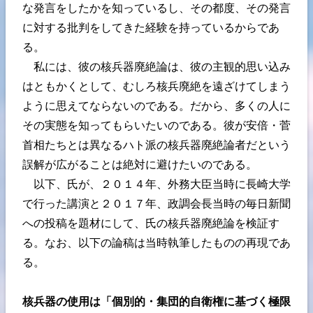
な発言をしたかを知っているし、その都度、その発言
に対する批判をしてきた経験を持っているからであ
る。
私には、彼の核兵器廃絶論は、彼の主観的思い込み
はともかくとして、むしろ核兵廃絶を遠ざけてしまう
ように思えてならないのである。だから、多くの人に
その実態を知ってもらいたいのである。彼が安倍・菅
首相たちとは異なるハト派の核兵器廃絶論者だという
誤解が広がることは絶対に避けたいのである。
以下、氏が、２０１４年、外務大臣当時に長崎大学
で行った講演と２０１７年、政調会長当時の毎日新聞
への投稿を題材にして、氏の核兵器廃絶論を検証す
る。なお、以下の論稿は当時執筆したものの再現であ
る。
核兵器の使用は「個別的・集団的自衛権に基づく極限