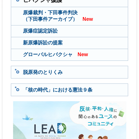
ヒバクシャ援護
原爆裁判・下田事件判決
（下田事件アーカイブ）
New
原爆症認定訴訟
新原爆訴訟の提案
グローバルヒバクシャ
New
脱原発のとりくみ
「核の時代」における憲法９条