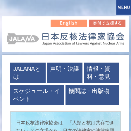
JALANAと
声明・決議
情報・資
は
料・意見
スケジュール・イ
機関誌・出版物
ベント
日本反核法律家協会は、「人類と核は共存でき
ない」との立場から、日本の法律家や法律家団