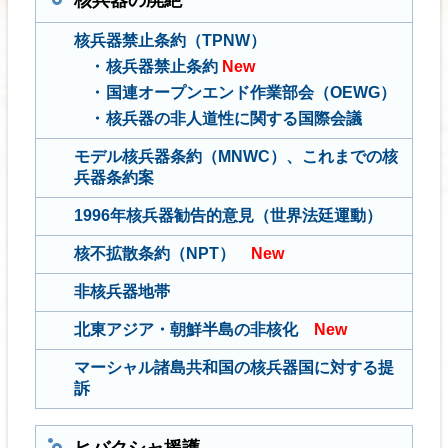
核兵器の廃絶
核兵器禁止条約（TPNW）
核兵器禁止条約
New
国連オープンエンド作業部会（OEWG）
核兵器の非人道性に関する国際会議
モデル核兵器条約（MNWC）、これまでの核
兵器条約案
1996年核兵器勧告的意見（世界法廷運動）
核不拡散条約（NPT）
New
非核兵器地帯
北東アジア・朝鮮半島の非核化
New
マーシャル諸島共和国の核兵器国に対する提
訴