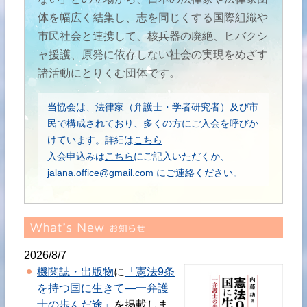
体を幅広く結集し、志を同じくする国際組織や
市民社会と連携して、核兵器の廃絶、ヒバクシ
ャ援護、原発に依存しない社会の実現をめざす
諸活動にとりくむ団体です。
当協会は、法律家（弁護士・学者研究者）及び市
民で構成されており、多くの方にご入会を呼びか
けています。詳細は
こちら
入会申込みは
こちら
にご記入いただくか、
jalana.office@gmail.com
にご連絡ください。
2026/8/7
機関誌・出版物
に
「憲法9条
を持つ国に生きて―一弁護
士の歩んだ途」
を掲載しま