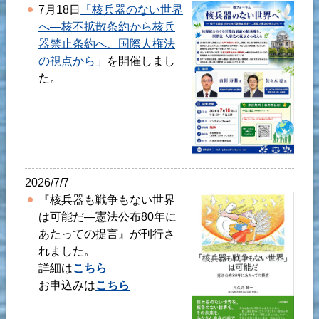
7月18日
「核兵器のない世界
へ―核不拡散条約から核兵
器禁止条約へ、国際人権法
の視点から」
を開催しまし
た。
2026/7/7
『核兵器も戦争もない世界
は可能だ―憲法公布80年に
あたっての提言』が刊行さ
れました。
詳細は
こちら
お申込みは
こちら