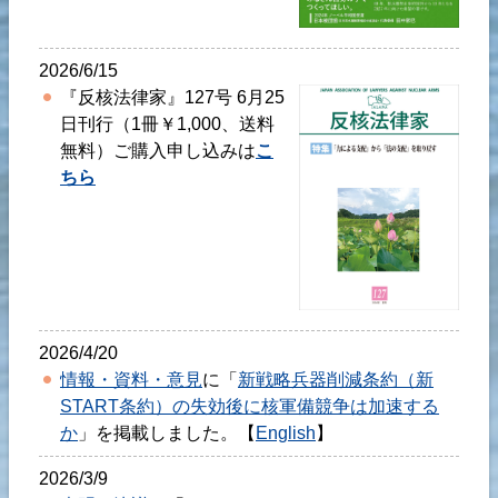
2026/6/15
『反核法律家』127号 6月25
日刊行（1冊￥1,000、送料
無料）ご購入申し込みは
こ
ちら
2026/4/20
情報・資料・意見
に「
新戦略兵器削減条約（新
START条約）の失効後に核軍備競争は加速する
か
」を掲載しました。【
English
】
2026/3/9