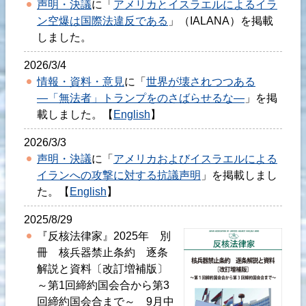
声明・決議
に「
アメリカとイスラエルによるイラ
ン空爆は国際法違反である
」（IALANA）を掲載
しました。
2026/3/4
情報・資料・意見
に「
世界が壊されつつある
―「無法者」トランプをのさばらせるな―
」を掲
載しました。【
English
】
2026/3/3
声明・決議
に「
アメリカおよびイスラエルによる
イランへの攻撃に対する抗議声明
」を掲載しまし
た。【
English
】
2025/8/29
『反核法律家』2025年 別
冊 核兵器禁止条約 逐条
解説と資料〔改訂増補版〕
～第1回締約国会合から第3
回締約国会合まで～ 9月中