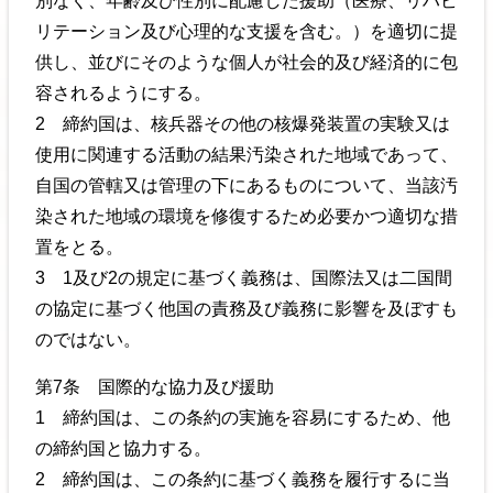
別なく、年齢及び性別に配慮した援助（医療、リハビ
リテーション及び心理的な支援を含む。）を適切に提
供し、並びにそのような個人が社会的及び経済的に包
容されるようにする。
2 締約国は、核兵器その他の核爆発装置の実験又は
使用に関連する活動の結果汚染された地域であって、
自国の管轄又は管理の下にあるものについて、当該汚
染された地域の環境を修復するため必要かつ適切な措
置をとる。
3 1及び2の規定に基づく義務は、国際法又は二国間
の協定に基づく他国の責務及び義務に影響を及ぼすも
のではない。
第7条 国際的な協力及び援助
1 締約国は、この条約の実施を容易にするため、他
の締約国と協力する。
2 締約国は、この条約に基づく義務を履行するに当