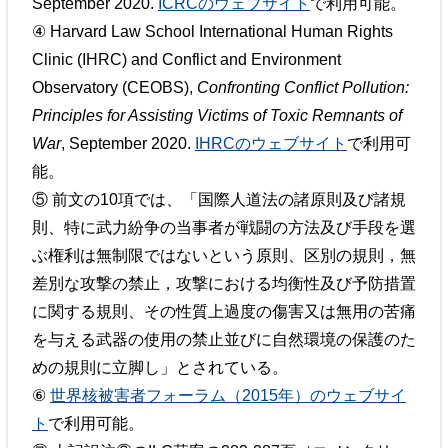
September 2020.
ICRCのウェブサイト
で利用可能。
④ Harvard Law School International Human Rights
Clinic (IHRC) and Conflict and Environment
Observatory (CEOBS),
Confronting Conflict Pollution:
Principles for Assisting Victims of Toxic Remnants of
War
, September 2020.
IHRCのウェブサイト
で利用可
能。
⑤ 前文の10項では、「国際人道法の諸原則及び諸規
則、特に武力紛争の当事者が戦闘の方法及び手段を選
ぶ権利は無制限ではないという原則、区別の規則，無
差別な攻撃の禁止，攻撃における均衡性及び予防措置
に関する規則、その性質上過度の傷害又は無用の苦痛
を与える武器の使用の禁止並びに自然環境の保護のた
めの規則に立脚し」とされている。
⑥
世界核被害者フォーラム（2015年）のウェブサイ
ト
で利用可能。