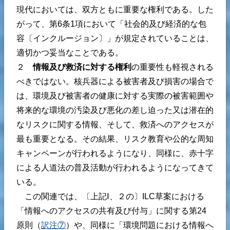
現代においては、双方ともに重要な権利である。した
がって、第6条1項において「社会的及び経済的な包
容〔インクルージョン〕」が規定されていることは、
適切かつ妥当なことである。
２
情報及び救済に対する権利
の重要性も軽視される
べきではない。核兵器による被害者及び損害の場合で
は、環境及び被害者の健康に対する実際の被害範囲や
将来的な環境の汚染及び悪化の差し迫った又は潜在的
なリスクに関する情報、そして、救済へのアクセスが
最も重要となる。その結果、リスク教育や公的な周知
キャンペーンが行われるようになり、同様に、赤十字
による人道法の普及活動が行われるようになってきて
いる。
この関連では、〔上記Ⅰ、２の〕ILC草案における
「情報へのアクセスの共有及び付与」に関する第24
原則（
訳注⑦
）や、同様に「環境問題における情報へ