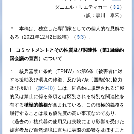
ダニエル・リエティカー（
※2
）
（訳：森川 泰宏）
＊ 本稿は、独立した専門家としての個人的な見解で
ある（2021年12月2日脱稿）（
※3
）。
Ⅰ コミットメントとその性質及び関連性（第1回締約
国会議の宣言）について
１ 核兵器禁止条約（TPNW）の第6条〔被害者に対
する援助及び環境の修復〕及び第7条〔国際的な協力
及び援助〕（
訳注①
）には、同条約に規定される消極
的又は禁止に係る条項とは区別される特別な関連性を
有する
積極的義務
が含まれている。この積極的義務を
履行することは最も優先度の高い事項なのであり、
（過去の）核兵器の使用又は実験により影響を受けた
被害者及び自然環境に直ちに実際の影響を及ぼすこと