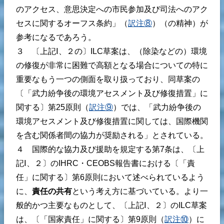
のアクセス、意思決定への市民参加及び司法へのアク
セスに関するオーフス条約」（
訳注⑧
）（の精神）が
参考になるであろう。
３ 〔上記Ⅰ、２の〕ILC草案は、（除染などの）環境
の修復が非常に困難で高額となる場合についての特に
重要なもう一つの側面を取り扱っており、同草案の
〔「武力紛争後の環境アセスメント及び修復措置」に
関する〕第25原則（
訳注⑨
）では、「武力紛争後の
環境アセスメント及び修復措置に関しては、国際機関
を含む関係者間の協力が奨励される」とされている。
４ 国際的な協力及び援助を規定する第7条は、〔上
記Ⅰ、２〕のIHRC・CEOBS報告書における〔「責
任」に関する〕第6原則において述べられているよう
に、
責任の共有
という考え方に基づいている。より一
般的かつ主要なものとして、〔上記Ⅰ、２〕のILC草案
は、〔「国家責任」に関する〕第9原則（
訳注⑩
）に