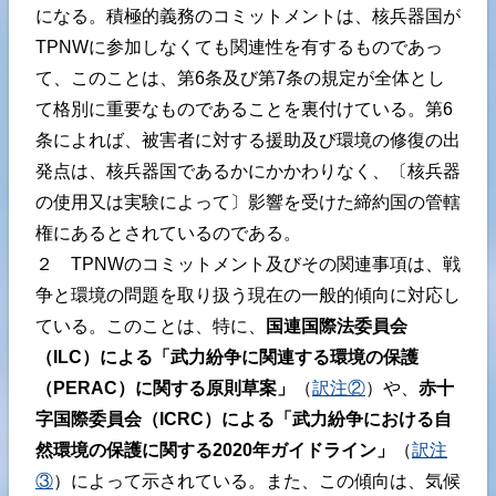
になる。積極的義務のコミットメントは、核兵器国が
TPNWに参加しなくても関連性を有するものであっ
て、このことは、第6条及び第7条の規定が全体とし
て格別に重要なものであることを裏付けている。第6
条によれば、被害者に対する援助及び環境の修復の出
発点は、核兵器国であるかにかかわりなく、〔核兵器
の使用又は実験によって〕影響を受けた締約国の管轄
権にあるとされているのである。
２ TPNWのコミットメント及びその関連事項は、戦
争と環境の問題を取り扱う現在の一般的傾向に対応し
ている。このことは、特に、
国連国際法委員会
（
ILC
）による「武力紛争に関連する環境の保護
（PERAC
）に関する原則草案」
（
訳注②
）や、
赤十
字国際委員会（
ICRC
）による「武力紛争における自
然環境の保護に関する2020
年ガイドライン」
（
訳注
③
）によって示されている。また、この傾向は、気候