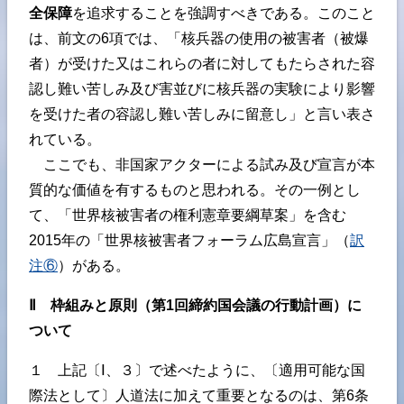
全保障
を追求することを強調すべきである。このこと
は、前文の6項では、「核兵器の使用の被害者（被爆
者）が受けた又はこれらの者に対してもたらされた容
認し難い苦しみ及び害並びに核兵器の実験により影響
を受けた者の容認し難い苦しみに留意し」と言い表さ
れている。
ここでも、非国家アクターによる試み及び宣言が本
質的な価値を有するものと思われる。その一例とし
て、「世界核被害者の権利憲章要綱草案」を含む
2015年の「世界核被害者フォーラム広島宣言」（
訳
注⑥
）がある。
Ⅱ 枠組みと原則（第1回締約国会議の行動計画）に
ついて
１ 上記〔Ⅰ、３〕で述べたように、〔適用可能な国
際法として〕人道法に加えて重要となるのは、第6条