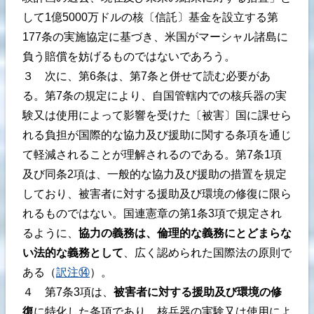
して1億5000万ドルの核〔信託〕基金を設立する第
177条の実施協定に基づき、米国がマーシャル諸島に
負う賠償を妨げるものではないであろう。
３ 次に、第6条は、第7条と併せて読む必要があ
る。第7条の規定により、自国管轄内での核兵器の実
験又は使用によって影響を受けた〔被害〕国に課せら
れる負担が国際的な協力及び援助に関する条項を通じ
て軽減されることが理解されるのである。第7条1項
及び同条2項は、一般的な協力及び援助の措置を規定
しており、被害者に対する援助及び環境の修復に限ら
れるものではない。国連憲章の第1条3項で規定され
るように、
協力の義務は、倫理的な義務にとどまらな
い法的な義務として
、広く認められた国際法の原則で
ある（
訳注⑭
）。
４ 第7条3項は、
被害者に対する援助及び環境の修
復
に特化した条項であり、核兵器の実験又は使用によ