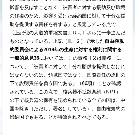
影響を及ぼすことなく、被害者に対する援助及び環境
の修復のため、影響を受けた締約国に対して十分な援
助を提供する責任を有する」と規定している点で、
〔上記他の人道的軍縮文書よりも〕さらに一歩進んだ
ものとなっている。上記（Ⅲ、２）で示した
自由権規
約委員会による
2019年の生命に対する権利に関する
一般的意見36
においては、この責務〔又は義務〕に
ついて、「被害者に対して十分な賠償を提供しなけれ
ばならないのは、領域国ではなく、国際責任の原則の
下で説明責任を負う国である」（66項）ことが確認
されている。この点で、核兵器不拡散条約（NPT）
の下で核兵器の保有を認められている全ての国は、中
国を除き（ただし、署名はしている）、自由権規約の
締約国でもあることが特筆されるべきである。