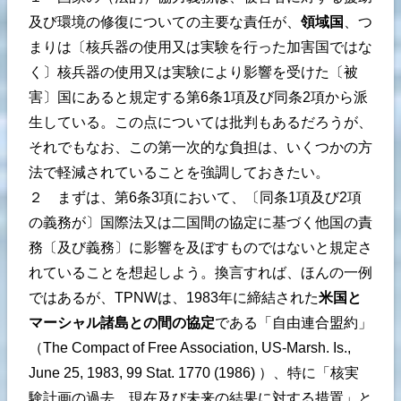
及び環境の修復についての主要な責任が、
領域国
、つ
まりは〔核兵器の使用又は実験を行った加害国ではな
く〕核兵器の使用又は実験により影響を受けた〔被
害〕国にあると規定する第6条1項及び同条2項から派
生している。この点については批判もあるだろうが、
それでもなお、この第一次的な負担は、いくつかの方
法で軽減されていることを強調しておきたい。
２ まずは、第6条3項において、〔同条1項及び2項
の義務が〕国際法又は二国間の協定に基づく他国の責
務〔及び義務〕に影響を及ぼすものではないと規定さ
れていることを想起しよう。換言すれば、ほんの一例
ではあるが、TPNWは、1983年に締結された
米国と
マーシャル諸島との間の協定
である「自由連合盟約」
（The Compact of Free Association, US-Marsh. Is.,
June 25, 1983, 99 Stat. 1770 (1986) ）、特に「核実
験計画の過去、現在及び未来の結果に対する措置」と