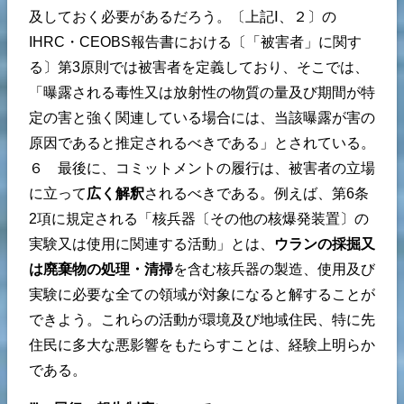
及しておく必要があるだろう。〔上記Ⅰ、２〕の
IHRC・CEOBS報告書における〔「被害者」に関す
る〕第3原則では被害者を定義しており、そこでは、
「曝露される毒性又は放射性の物質の量及び期間が特
定の害と強く関連している場合には、当該曝露が害の
原因であると推定されるべきである」とされている。
６ 最後に、コミットメントの履行は、被害者の立場
に立って
広く解釈
されるべきである。例えば、第6条
2項に規定される「核兵器〔その他の核爆発装置〕の
実験又は使用に関連する活動」とは、
ウランの採掘又
は廃棄物の処理・清掃
を含む核兵器の製造、使用及び
実験に必要な全ての領域が対象になると解することが
できよう。これらの活動が環境及び地域住民、特に先
住民に多大な悪影響をもたらすことは、経験上明らか
である。