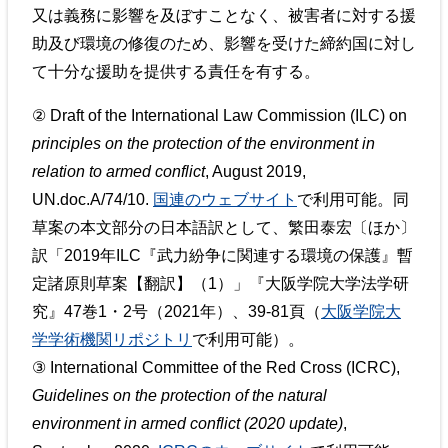
又は義務に影響を及ぼすことなく、被害者に対する援
助及び環境の修復のため、影響を受けた締約国に対し
て十分な援助を提供する責任を有する。
② Draft of the International Law Commission (ILC) on
principles on the protection of the environment in
relation to armed conflict
, August 2019,
UN.doc.A/74/10.
国連のウェブサイト
で利用可能。同
草案の本文部分の日本語訳として、繁田泰宏〔ほか〕
訳「2019年ILC『武力紛争に関連する環境の保護』暫
定諸原則草案【翻訳】（1）」『大阪学院大学法学研
究』47巻1・2号（2021年）、39-81頁（
大阪学院大
学学術機関リポジトリ
で利用可能）。
③ International Committee of the Red Cross (ICRC),
Guidelines on the protection of the natural
environment in armed conflict (2020 update)
,