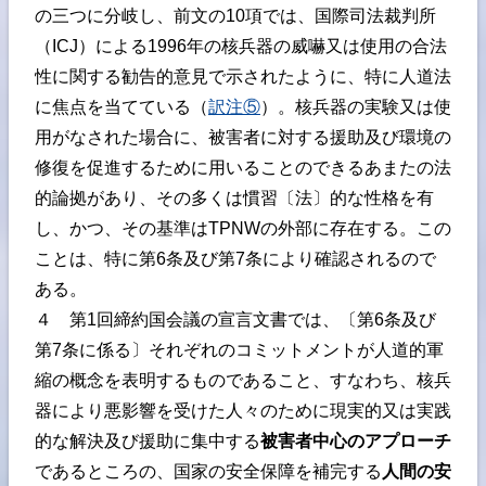
の三つに分岐し、前文の10項では、国際司法裁判所
（ICJ）による1996年の核兵器の威嚇又は使用の合法
性に関する勧告的意見で示されたように、特に人道法
に焦点を当てている（
訳注⑤
）。核兵器の実験又は使
用がなされた場合に、被害者に対する援助及び環境の
修復を促進するために用いることのできるあまたの法
的論拠があり、その多くは慣習〔法〕的な性格を有
し、かつ、その基準はTPNWの外部に存在する。この
ことは、特に第6条及び第7条により確認されるので
ある。
４ 第1回締約国会議の宣言文書では、〔第6条及び
第7条に係る〕それぞれのコミットメントが人道的軍
縮の概念を表明するものであること、すなわち、核兵
器により悪影響を受けた人々のために現実的又は実践
的な解決及び援助に集中する
被害者中心のアプローチ
であるところの、国家の安全保障を補完する
人間の安