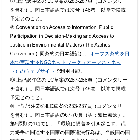
⑦ 上記訳注②のILC草案の283-287頁（コメンタリー
を含む）。同日本語訳では次号（48巻）以降で掲載
予定とのこと。
⑧ Convention on Access to Information, Public
Participation in Decision-Making and Access to
Justice in Environmental Matters (The Aarhus
Convention). 同条約の日本語訳は、
オーフス条約を日
本で実現するNGOネットワーク（オーフス・ネッ
ト）のウェブサイト
で利用可能。
⑨ 上記訳注②のILC草案の287-288頁（コメンタリー
を含む）。同日本語訳では次号（48巻）以降で掲載
予定とのこと。
⑩ 上記訳注②のILC草案の233-237頁（コメンタリー
を含む）。同日本語訳の67-70頁（訳：繁田泰宏）。
第9原則の1項では、「環境に損害を引き起こす、武
力紛争に関連する国家の国際違法行為は、当該国の国