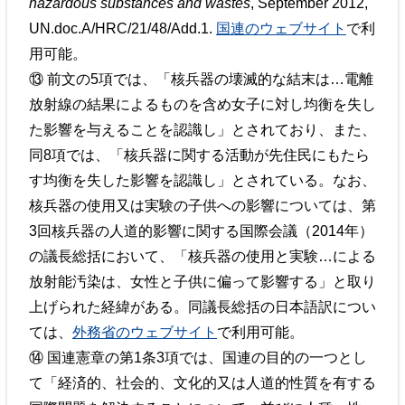
hazardous substances and wastes
, September 2012,
UN.doc.A/HRC/21/48/Add.1.
国連のウェブサイト
で利
用可能。
⑬ 前文の5項では、「核兵器の壊滅的な結末は…電離
放射線の結果によるものを含め女子に対し均衡を失し
た影響を与えることを認識し」とされており、また、
同8項では、「核兵器に関する活動が先住民にもたら
す均衡を失した影響を認識し」とされている。なお、
核兵器の使用又は実験の子供への影響については、第
3回核兵器の人道的影響に関する国際会議（2014年）
の議長総括において、「核兵器の使用と実験…による
放射能汚染は、女性と子供に偏って影響する」と取り
上げられた経緯がある。同議長総括の日本語訳につい
ては、
外務省のウェブサイト
で利用可能。
⑭ 国連憲章の第1条3項では、国連の目的の一つとし
て「経済的、社会的、文化的又は人道的性質を有する