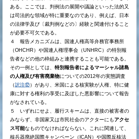
ある。ここでは、判例法の展開や議論といった法的又
は司法的な領域が特に重要なのであり、例えば、日本
の法律学及び〔裁判例などの〕経験と関連付けること
が必要不可欠である。
４ 報告メカニズムは、国連人権高等弁務官事務所
（OHCHR）や国連人権理事会（UNHRC）の特別報
告者などの他の枠組みと連携することも可能である。
その一例としては、
特別報告者によるマーシャル諸島
の人権及び有害廃棄物
についての2012年の実態調査
（
訳注⑫
）があり、米国による核実験が人権、特に健
康に対する権利の享受に及ぼした悪影響について報告
がなされている。
５ いずれにせよ、履行スキームは、直接の被害者の
みならず、非国家又は市民社会のアクターにも
アクセ
ス可能
なものでなければならない。これに関連して、
核兵器廃絶国際キャンペーン（ICAN）や国際反核法