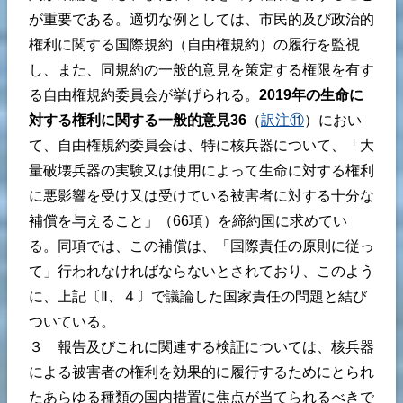
が重要である。適切な例としては、市民的及び政治的
権利に関する国際規約（自由権規約）の履行を監視
し、また、同規約の一般的意見を策定する権限を有す
る自由権規約委員会が挙げられる。
2019
年の生命に
対する権利に関する一般的意見36
（
訳注⑪
）におい
て、自由権規約委員会は、特に核兵器について、「大
量破壊兵器の実験又は使用によって生命に対する権利
に悪影響を受け又は受けている被害者に対する十分な
補償を与えること」（66項）を締約国に求めてい
る。同項では、この補償は、「国際責任の原則に従っ
て」行われなければならないとされており、このよう
に、上記〔Ⅱ、４〕で議論した国家責任の問題と結び
ついている。
３ 報告及びこれに関連する検証については、核兵器
による被害者の権利を効果的に履行するためにとられ
たあらゆる種類の国内措置に焦点が当てられるべきで