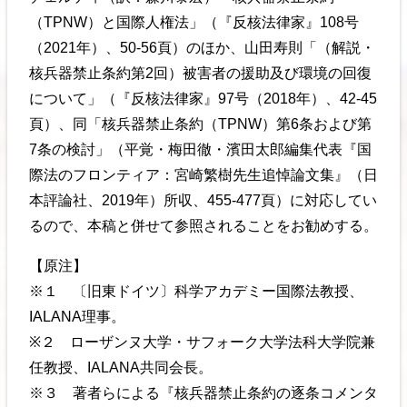
（TPNW）と国際人権法」（『反核法律家』108号
（2021年）、50-56頁）のほか、山田寿則「（解説・
核兵器禁止条約第2回）被害者の援助及び環境の回復
について」（『反核法律家』97号（2018年）、42-45
頁）、同「核兵器禁止条約（TPNW）第6条および第
7条の検討」（平覚・梅田徹・濱田太郎編集代表『国
際法のフロンティア：宮崎繁樹先生追悼論文集』（日
本評論社、2019年）所収、455-477頁）に対応してい
るので、本稿と併せて参照されることをお勧めする。
【原注】
※１ 〔旧東ドイツ〕科学アカデミー国際法教授、
IALANA理事。
※２ ローザンヌ大学・サフォーク大学法科大学院兼
任教授、IALANA共同会長。
※３ 著者らによる『核兵器禁止条約の逐条コメンタ