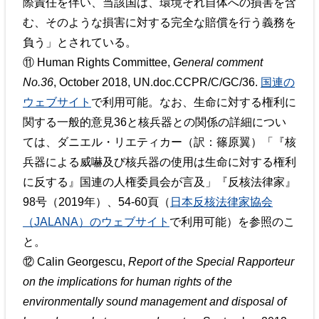
際責任を伴い、当該国は、環境それ自体への損害を含
む、そのような損害に対する完全な賠償を行う義務を
負う」とされている。
⑪ Human Rights Committee,
General comment
No.36
, October 2018, UN.doc.CCPR/C/GC/36.
国連の
ウェブサイト
で利用可能。なお、生命に対する権利に
関する一般的意見36と核兵器との関係の詳細につい
ては、ダニエル・リエティカー（訳：篠原翼）「『核
兵器による威嚇及び核兵器の使用は生命に対する権利
に反する』国連の人権委員会が言及」『反核法律家』
98号（2019年）、54-60頁（
日本反核法律家協会
（JALANA）のウェブサイト
で利用可能）を参照のこ
と。
⑫ Calin Georgescu,
Report of the Special Rapporteur
on the implications for human rights of the
environmentally sound management and disposal of