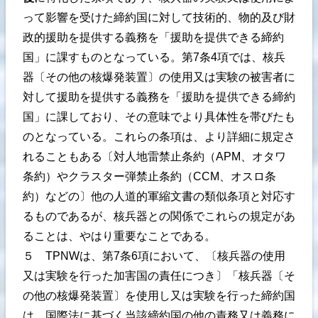
って影響を受けた締約国に対して技術的、物的及び財
政的援助を提供する義務を「援助を提供できる締約
国」に課すものとなっている。第7条4項では、核兵
器〔その他の核爆発装置〕の使用又は実験の被害者に
対して援助を提供する義務を「援助を提供できる締約
国」に課しており、その意味でより具体性を帯びたも
のとなっている。これらの条項は、より詳細に規定さ
れることもある〔対人地雷禁止条約（APM、オタワ
条約）やクラスター弾禁止条約（CCM、オスロ条
約）などの〕他の人道的軍縮文書の類似条項と対応す
るものであるが、核兵器との関係でこれらの規定があ
ることは、やはり重要なことである。
５ TPNWは、第7条6項において、〔核兵器の使用
又は実験を行った加害国の責任につき〕「核兵器〔そ
の他の核爆発装置〕を使用し又は実験を行った締約国
は、国際法に基づく当該締約国の他の責務又は義務に