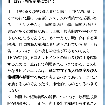
Ⅲ 履行・報告制度について
１ 〔第6条及び第7条の履行に際し〕TPNWに基づ
く本格的な履行〔確保〕システムを構築する必要があ
る。このシステムは、国際条約法、特に国際人権法の
領域で多くの蓄積がある〔国家〕報告制度を中心とす
るものとなるであろう。その一方で、既に存在する国
際法、特に国際人権法に張り巡らされている履行・報
告システムは、その後も関連性が残るものであり、
TPNWにおけるコミットメントの履行及び適用を確保
するために、並行して利用されるべきである。この新
たな条約メカニズムは、
既に存在する人権制度及び人
権機関を補完するもの
と考えるべきであって、これと
矛盾するものであったり、排他的なものとなるべきで
はない。
２ 制度上の権利義務の解釈については、履行監視機
関が結論を出し、また、声明を出す権限を有すること