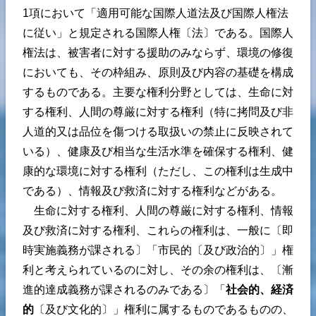
1項において「適用可能な国際人道法及び国際人権法
に従い」と規定される国際人権〔法〕である。国際人
権法は、被害者に対する援助のみならず、環境の修復
においても、その枠組み、原則及び内容の基礎を構成
するものである。主要な権利分野としては、生命に対
する権利、人間の尊厳に対する権利（特に拷問及び非
人道的又は品位を傷つける取扱いの禁止に反映されて
いる）、健康及び相当な生活水準を確保する権利、健
康的な環境に対する権利（ただし、この権利は生成中
である）、情報及び救済に対する権利などがある。
生命に対する権利、人間の尊厳に対する権利、情報
及び救済に対する権利、これらの権利は、一般に〔即
時実施義務が課される〕「市民的〔及び政治的〕」権
利と考えられているのに対し、その余の権利は、〔漸
進的達成義務が課されるのみである〕「
社会的、経済
的
〔及び文化的〕」権利に属するものであるものの、