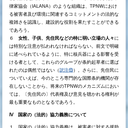
律家協会（IALANA）のような組織は、TPNWにおけ
る被害者及び環境に関連するコミットメントの法的な
複雑さを認識し、建設的な役割を果たすことができる
であろう。
６
女性、子供、先住民などの特に弱い立場の人々
に
は特別な注意が払われなければならない。前文で明確
に述べられているように、特に核兵器による影響を受
ける者として、これらのグループが条約起草者に選ば
れたのは偶然ではない（
訳注⑬
）。さらに、先住民に
ついていえば、今のところ専門的な国際条約機関が存
在しないことから、将来のTPNWのメカニズムにおい
ては、〔先住民の〕代表権及び意見を聴かれる権利が
最も重要なものとなるであろう。
Ⅳ 国家の（法的）協力義務について
１ 国家の（法的）協力義務は、被害者に対する援助