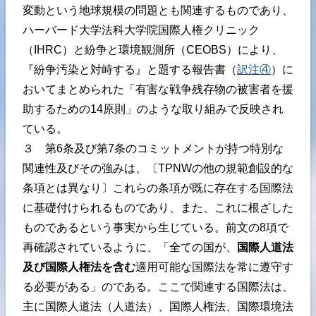
変動という地球規模の問題とも関連するものであり、
ハーバード大学法科大学院国際人権クリニック
（IHRC）と紛争と環境観測所（CEOBS）により、
『紛争汚染と対峙する』と題する報告書（
訳注④
）に
おいてまとめられた「有害な戦争残存物の被害者を援
助するための14原則」のような取り組みで反映され
ている。
３ 第6条及び第7条のコミットメントが持つ特別な
関連性及びその強みは、〔TPNWの他の規範創設的な
条項とは異なり〕これらの条項が既に存在する国際法
に基礎付けられるものであり、また、これに根ざした
ものであるという事実から生じている。前文の8項で
再確認されているように、「全ての国が、
国際人道法
及び国際人権法を含む
適用可能な国際法を常に遵守す
る必要がある」のである。ここで関連する国際法は、
主に国際人道法（人道法）、国際人権法、国際環境法