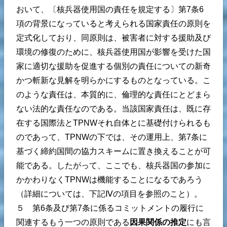
おいて、〔核兵器使用国の責任を規定する〕第7条6
項の背景になっていると考えられる国家責任の原則を
定式化しており、同原則は、被害者に対する援助及び
環境の修復のために、核兵器使用国が影響を受けた国
家に適切な援助を促進する個別の責任についての新奇
かつ斬新な見解を明らかにするものとなっている。こ
のような責任は、本質的に、倫理的な責任にとどまら
ない法的な責任なのである。当該国家責任は、既に存
在する国際法とTPNWそれ自体とに基礎付けられるも
のであって、TPNWの下では、その運用上、第7条に
基づく締約国間の協力スキームに置き換えることが可
能である。したがって、ここでも、核兵器国の参加に
かかわりなくTPNWは機能することになるであろう
（詳細については、下記Ⅳの項目を参照のこと）。
５ 第6条及び第7条に係るコミットメントの履行に
関連するもう一つの原則である
因果関係の推定
にも言