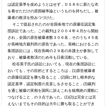
は認定基準を改めようとはせず，ＤＳ８６に新たな衣
を着せただけの原因確率論というものを持ちだし，被
爆者の救済を拒みつづけた。
そこで提起されたのが全国各地での原爆症認定集
団訴訟であった。この裁判は２００４年４月から開始
され，全国の原告被爆者数３０６名，そのうち４５名
が長崎地方裁判所の原告であった。長崎におけるこの
集団訴訟には，現在長崎の２９名の弁護士が参加して
おり，被爆者救済のため今も日夜活動している。
松谷英子氏の訴訟においても，現在の集団訴訟に
おいても，その目的とするところは，(1)原告被爆者
の原爆症認定を勝ち取ること，(2)国に対し根本的な
認定基準，認定制度の見直しをさせること，(3)裁判
を通じ被爆の実相を国民に訴えこれを核廃絶の運動に
つなげること，の３点であった。(1)(2)は完全とは言
えないまでもその目的は大巾に勝ち取ることができ