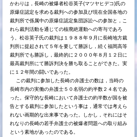
かわりは，長崎の被爆者松谷英子(マツヤヒデコ)氏の
原爆症認定を求める裁判への参加及び現在全国各地の
裁判所で係属中の原爆症認定集団訴訟への参加と，こ
れら裁判活動を通じての核廃絶運動への寄与であろ
う。松谷英子氏の裁判は１９８８年９月に長崎地方裁
判所に提起されて５年を要して勝訴し，続く福岡高等
裁判所でも勝訴し，最終的に２０００年８月１２日に
最高裁判所にて勝訴判決を勝ち取ることができた。実
に１２年間の闘いであった。
この裁判に参加した長崎の弁護士の数は，当時の
長崎市内の実働の弁護士５０名弱の約半数２４名であ
った。保守的な長崎において弁護士の約半数が国を被
告とする裁判に参加したという事は，通常では考えら
れない画期的な出来事であった。しかし，それにはそ
れなりの長崎の若手弁護士の被爆者問題への取り組み
という素地があったのである。