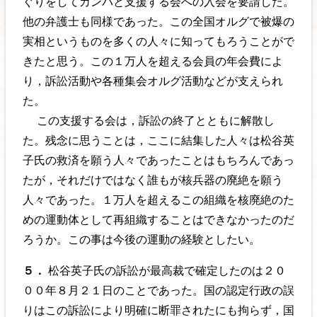
ぐりをしてカンパと支援する会への入会を要請した。
他の弁護士も同様であった。この全国オルグで被爆の
実相というものを多くの人々に知ってもろうことがで
きたと思う。この１万人を超える会員の年会費によ
り，訴訟活動や各種集会オルグ活動などが支えられ
た。
この支援する会は，訴訟の終了とともに解散し
た。残念に思うことは，ここに結集した人々は松谷英
子氏の救済を願う人々であったことはもちろんであっ
たが，それだけではなく誰もが核兵器の廃絶を願う
人々であった。１万人を超えるこの組織を核廃絶のた
めの運動体として再組織することはできなかったのだ
ろうか。この事は今後の運動の経験としたい。
５．
松谷英子氏の訴訟が最高裁で確定したのは２０
００年８月２１日のことであった。国の認定行政の誤
りはこの訴訟により明確に断罪されたにも拘らず，国