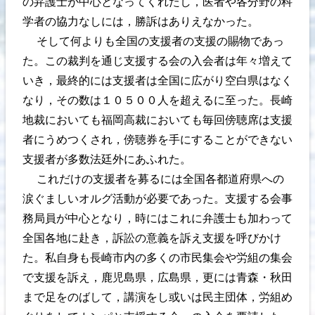
の弁護士が中心となってくれたし，医者や各分野の科
学者の協力なしには，勝訴はありえなかった。
そして何よりも全国の支援者の支援の賜物であっ
た。この裁判を通じ支援する会の入会者は年々増えて
いき，最終的には支援者は全国に広がり空白県はなく
なり，その数は１０５００人を超えるに至った。長崎
地裁においても福岡高裁においても毎回傍聴席は支援
者にうめつくされ，傍聴券を手にすることができない
支援者が多数法廷外にあふれた。
これだけの支援者を募るには全国各都道府県への
涙ぐましいオルグ活動が必要であった。支援する会事
務局員が中心となり，時にはこれに弁護士も加わって
全国各地に赴き，訴訟の意義を訴え支援を呼びかけ
た。私自身も長崎市内の多くの市民集会や労組の集会
で支援を訴え，鹿児島県，広島県，更には青森・秋田
まで足をのばして，講演をし或いは民主団体，労組め