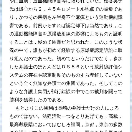
や白血病，造血機能障害等に限られていた。松谷英子
氏は爆心から２．４５キロメートル地点での被爆であ
り，かつその疾病も左半身不全麻痺という運動機能障
害である。前例からすれば認定却下は当然であり，こ
の運動機能障害を原爆放射線の影響によるものと証明
することは，極めて困難だと思われた。このような状
況の中で，誰もが初めて経験する原爆症認定訴訟に取
り組んだのであった。初めてというだけでなく，参加
した弁護士のほとんどはＤＳ８６という放射線評価シ
ステムの存在や認定制度そのものすら理解していない
という全く無知な弁護士の集団であった。そしてこの
ような弁護士集団が試行錯誤の中でこの裁判を闘って
勝利を獲得したのである。
もとよりこの勝利は長崎の弁護士だけの力による
ものではない。法廷活動一つをとりあげても，高裁，
最高裁段階においてはむしろ福岡，京都，東京の多数