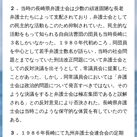
２．
当時の長崎県弁護士会は少数の頑迷固陋な長老
弁護士たちによって支配されており，弁護士会として
の民主的な活動もこのため抑制されていた。民主的な
活動をもって知られる自由法曹団の団員も当時長崎に
３名しかいなかった。１９８０年代初めころ，同団員
を中心として若手弁護士数名が語らい，当時の社会問
題とまでなっていた刑法改正問題について弁護士会と
しての反対決議を出そうとして，常議員会に提案した
ことがあった。しかし，同常議員会においては「弁護
士会は政治的問題について発言すべきではない。その
ような決議をすると弁護士会は極左集団であると誤解
される」との反対意見により否決された。長崎県弁護
士会は当時このような保守的な体質を有していたので
ある。
３．
１９８６年長崎にて九州弁護士会連合会の定期