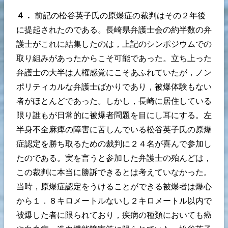
４．
前記の松谷英子氏の原爆症の裁判はその２年後
に提起されたのである。長崎県弁護士会の約半数の弁
護士がこれに結集したのは，上記のシンポジウムでの
取り組みがあったからこそ可能であった。立ち上った
弁護士の大半は人権感覚にこそあふれていたが，ノン
ポリティカルな弁護士ばかりであり，被爆体験もない
者がほとんどであった。しかし，長崎に居住している
限り誰もが日常的に被爆者問題を目にし耳にする。左
半身不全麻痺の障害に苦しんでいる松谷英子氏の原爆
症認定を勝ち取るための裁判に２４名が喜んで参加し
たのである。実を言うと参加した弁護士の殆んどは，
この裁判に本当に勝訴できるとは考えていなかった。
当時，原爆症認定をうけることができる被爆者は爆心
から１．８キロメートルないし２キロメートル以内で
被爆した者に限られており，疾病の種類においても癌