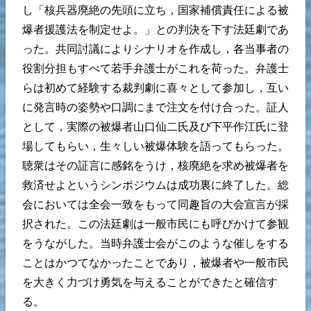
し「核兵器廃絶の先頭に立ち，国家補償責任による被
爆者援護法を制定せよ。」との判決を下す法廷劇であ
った。共同討議によりシナリオを作成し，各当事者の
役割分担もすべて若手弁護士がこれを荷った。弁護士
らは初めて経験する裁判劇に喜々として参加し，互い
に発言時の姿勢や口調にまで注文を付け合った。証人
として，実際の被爆者山口仙二氏及び下平作江氏に登
場してもらい，生々しい被爆体験を語ってもらった。
聴衆はその証言に感銘をうけ，核廃絶を求め被爆者を
救済せよというシンポジウムは成功裏に終了した。総
会においては全会一致をもって同趣旨の大会宣言が採
択された。この法廷劇は一般市民にも呼びかけて参観
をうながした。当時弁護士会がこのような催しをする
ことはかつてなかったことであり，被爆者や一般市民
を大きく力づけ勇気を与えることができたと確信す
る。