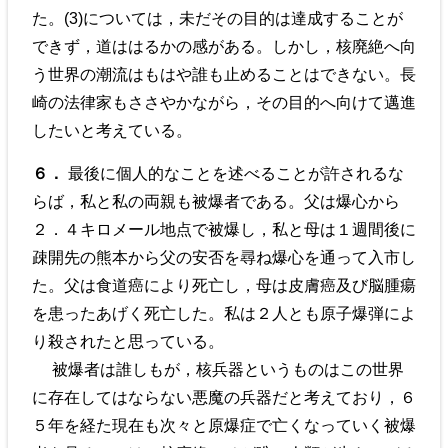
た。(3)については，未だその目的は達成することが
できず，道ははるかの感がある。しかし，核廃絶へ向
う世界の潮流はもはや誰も止めることはできない。長
崎の法律家もささやかながら，その目的へ向けて邁進
したいと考えている。
６．
最後に個人的なことを述べることが許されるな
らば，私と私の両親も被爆者である。父は爆心から
２．４キロメール地点で被爆し，私と母は１週間後に
疎開先の熊本から父の安否を尋ね爆心を通って入市し
た。父は食道癌により死亡し，母は皮膚癌及び脳腫瘍
を患ったあげく死亡した。私は２人とも原子爆弾によ
り殺されたと思っている。
被爆者は誰しもが，核兵器というものはこの世界
に存在してはならない悪魔の兵器だと考えており，６
５年を経た現在も次々と原爆症で亡くなっていく被爆