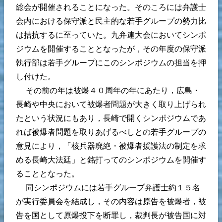
総会が開催されることになった。そのころには弁護士
会内における保守派と民主的な若手グループの勢力比
は拮抗するに至っていた。九弁連大会においてシンポ
ジウムを開催することとなったが，その年度の保守派
執行部は若手グループにこのシンポジウムの担当を押
し付けた。
その前の年は被爆４０周年の年にあたり，広島・
長崎や中央において被爆者問題が大きく取り上げられ
たという状況にもあり，長崎で開くシンポジウムであ
れば被爆者問題を取りあげるべしとの若手グループの
意見により，「核兵器廃絶・被爆者援護法の制定を求
める長崎大法廷」と銘打ってのシンポジウムを開催す
ることとなった。
同シンポジウムには若手グループ弁護士約１５名
が実行委員会を結成し，その内容は原告を被爆者，被
告を国として原爆投下を断罪し，裁判長が被告国に対