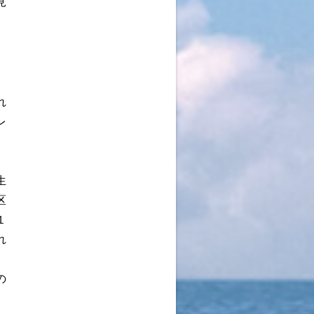
見
れ
レ
。
生
区
１
れ
の