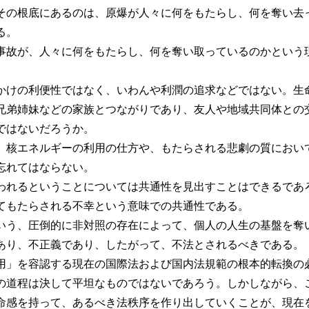
その根底にあるのは、原爆が人々に何をもたらし、何を奪い去
る。
事故が、人々に何をもたらし、何を奪い取っているのかという
かけの利便性ではなく、いわんや利潤の追求などではない。生
兄弟姉妹などの家族とつながりであり、友人や地域共同体との
ではないだろうか。
、核エネルギーの利用の仕方や、もたらされる悲劇の質におい
忘れてはならない。
われるということについては共通性を見出すことはできるであ
てもたらされる不幸という意味での共通性である。
いう、圧倒的に非対照の存在によって、個人の人生の基盤を奪
あり、不正義であり、したがって、不法とされるべきである。
用」を容認する現在の国際法および国内法規範の根本的転換の
の道程は決して平坦なものではないであろう。しかしながら、
命感を持って、あるべき法秩序を作り出していくことが、現在