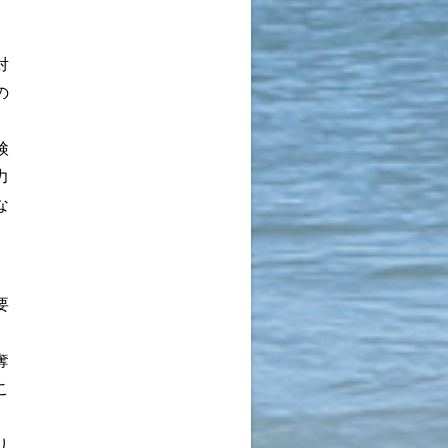
、
対
の
検
力
な
要
奪
こ
り