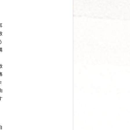
耳
致
う
構
放
痛
々
由
す
自