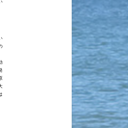
い
い
の
効
発
原
大
は