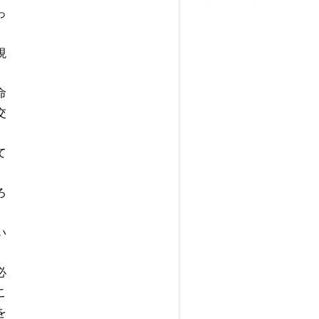
っ
現
命
交
て
ろ
い
必
こ
を