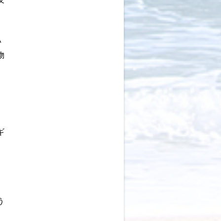
い
物
。
ギ
う