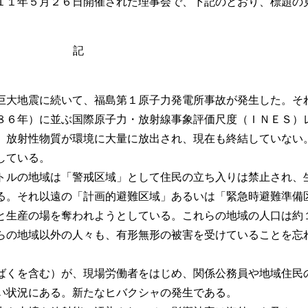
１年５月２６日開催された理事会で、下記のとおり、標題の
記
巨大地震に続いて、福島第１原子力発電所事故が発生した。そ
８６年）に並ぶ国際原子力・放射線事象評価尺度（ＩＮＥＳ）
。放射性物質が環境に大量に放出され、現在も終結していない
している。
トルの地域は「警戒区域」として住民の立ち入りは禁止され、
る。それ以遠の「計画的避難区域」あるいは「緊急時避難準備
と生産の場を奪われようとしている。これらの地域の人口は約
らの地域以外の人々も、有形無形の被害を受けていることを忘
ばくを含む）が、現場労働者をはじめ、関係公務員や地域住民
い状況にある。新たなヒバクシャの発生である。