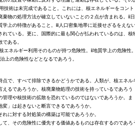
利用技術は未完成であること。これには、核エネルギーをコント
廃棄物の処理方法が確立していないことの２点が含まれる。ⅱ日
質学上の特徴があること。ⅲ人口密集地帯に近接せざるをえな
されている。更に、国際的に最も関心が払われているのは、核
散である。
ⅰ核エネルギー利用そのものが持つ危険性。ⅱ地質学上の危険性
政治上の危険性などとなるであろう。
時点で、すべて排除できるかどうかである。人類が、核エネル
言えるであろうか。核廃棄物処理の技術を持っているであろう
の管理や核技術の拡散を恐れているのではないであろうか。ま
地変」は起きないと断言できるであろうか。
それに対する対処策の構築は可能であろうか。
して、その危険性に優先する価値あるものは存在するのであろ