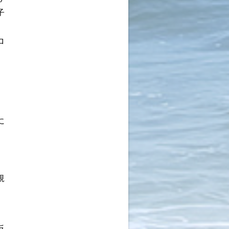
子
ロ
に
規
反