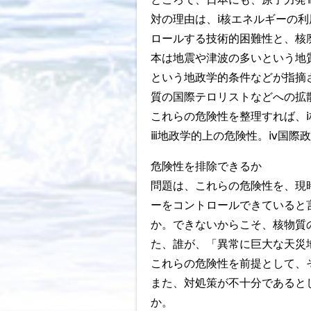
対の理由は、ⅰ核エネルギーの
ロールする技術的困難性と、核
本は地震や津波の多いという地
という地政学的条件などが指摘
質の国際テロリストなどへの拡
これらの危険性を整理すれば、
ⅲ地政学的上の危険性。ⅳ国際
危険性を排除できるか
問題は、これらの危険性を、現
ーをコントロールできていると
か。できないからこそ、核物質
た、誰が、「異常に巨大な天災
これらの危険性を前提として、
また、対処策が不十分であると
か。