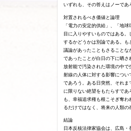
いずれも、その答えはノーであ
対置されるべき価値と論理
「電力の安定的供給」、「地球
目に入りやすいものではある。
するかどうかは別論である。も
議論があったこともさることな
であったことが白日の下に晒さ
放射能で汚染された環境の中で
射線の人体に対する影響につい
であろう。ある日突然、それま
に限りない絶望をもたらすであ
も、幸福追求権も根こそぎ奪わ
るだけではなく、将来の人類の
結論
日本反核法律家協会は、広島・