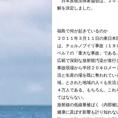
日本反核法律家協会は、２０１
解を決定しました。
福島で何が起きているのか
２０１１年３月１１日の東日本
は、チェルノブイリ事故（１９
ベル７の「重大な事故」である
広範で深刻な放射能汚染が進行
事故現場から半径２０キロメー
活と生産の場を既に奪われてい
域」とされた地域の人々も生活
４万人である。もちろん、これ
てはならない。
放射線の低線量被ばく（内部被
健康に及ぼす影響も計り知れな