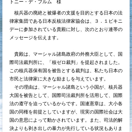
トニー・デ・ブルム 様
核兵器の廃絶と被爆者の支援を目的とする日本の法
律家集団である日本反核法律家協会は、３．１ビキニ
デーに参加されている貴殿に対し、次のとおり連帯の
メッセージを伝えます。
貴殿は、マーシャル諸島政府の外務大臣として、国
際司法裁判所に、「核ゼロ裁判」を提起されました。
この核兵器保有国を被告とする裁判は、私たち日本の
市民と法律家に大きな励ましを与えています。
その理由は、マーシャル諸島という小国が、核兵器
大国を被告として、国際司法裁判所を活用して、国際
法の遵守を迫っているからです。国連憲章は、大小各
国の同権を前提としていますが、現実の国際社会は大
国の意思によって動かされています。また、司法的解
決よりも剥き出しの暴力が先行している状況もありま