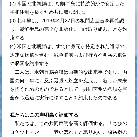
(2) 米国と北朝鮮は、朝鮮半島に持続的かつ安定した
平和体制を築くため共に取り組む。
(3) 北朝鮮は、2018年4月27日の板門店宣言を再確認
し、朝鮮半島の完全な非核化に向け取り組むことを約
束する。
(4) 米国と北朝鮮は、すでに身元が特定された遺骨の
迅速な送還を含む、戦争捕虜および行方不明兵の遺骨
の収容を約束する。
二人は、米朝首脳会談は画期的な出来事であり、両
国の何十年にも及ぶ緊張と対立を克服し、新しい未来
を拓くためのものであるとして、共同声明の条項を完
全かつ迅速に実行に移すことを約束したのである。
私たちはこの声明高く評価する
私たちは、この共同声明を高く評価する。「ちびの
ロケットマン」、「老いぼれ」と罵りあい、核兵器の