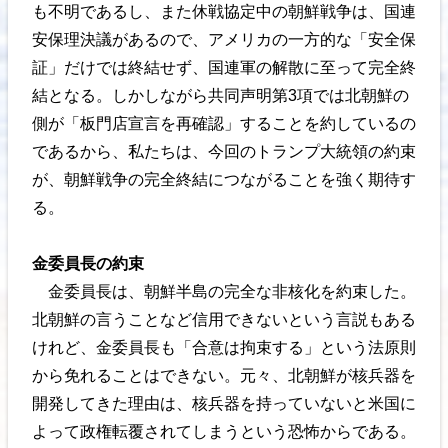
も不明であるし、また休戦協定中の朝鮮戦争は、国連
安保理決議があるので、アメリカの一方的な「安全保
証」だけでは終結せず、国連軍の解散に至って完全終
結となる。しかしながら共同声明第3項では北朝鮮の
側が「板門店宣言を再確認」することを約しているの
であるから、私たちは、今回のトランプ大統領の約束
が、朝鮮戦争の完全終結につながることを強く期待す
る。
金委員長の約束
金委員長は、朝鮮半島の完全な非核化を約束した。
北朝鮮の言うことなど信用できないという言説もある
けれど、金委員長も「合意は拘束する」という法原則
から免れることはできない。元々、北朝鮮が核兵器を
開発してきた理由は、核兵器を持っていないと米国に
よって政権転覆されてしまうという恐怖からである。