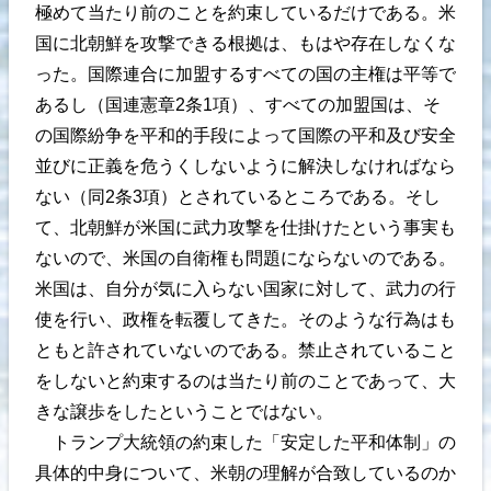
極めて当たり前のことを約束しているだけである。米
国に北朝鮮を攻撃できる根拠は、もはや存在しなくな
った。国際連合に加盟するすべての国の主権は平等で
あるし（国連憲章2条1項）、すべての加盟国は、そ
の国際紛争を平和的手段によって国際の平和及び安全
並びに正義を危うくしないように解決しなければなら
ない（同2条3項）とされているところである。そし
て、北朝鮮が米国に武力攻撃を仕掛けたという事実も
ないので、米国の自衛権も問題にならないのである。
米国は、自分が気に入らない国家に対して、武力の行
使を行い、政権を転覆してきた。そのような行為はも
ともと許されていないのである。禁止されていること
をしないと約束するのは当たり前のことであって、大
きな譲歩をしたということではない。
トランプ大統領の約束した「安定した平和体制」の
具体的中身について、米朝の理解が合致しているのか