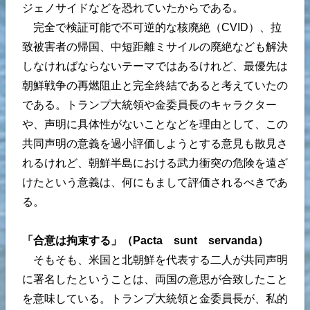
ジェノサイドなどを恐れていたからである。
完全で検証可能で不可逆的な核廃絶（CVID）、拉
致被害者の帰国、中短距離ミサイルの廃絶なども解決
しなければならないテーマではあるけれど、最優先は
朝鮮戦争の再燃阻止と完全終結であると考えていたの
である。トランプ大統領や金委員長のキャラクター
や、声明に具体性がないことなどを理由として、この
共同声明の意義を過小評価しようとする意見も散見さ
れるけれど、朝鮮半島における武力衝突の危険を遠ざ
けたという意義は、何にもまして評価されるべきであ
る。
「合意は拘束する」（Pacta sunt servanda）
そもそも、米国と北朝鮮を代表する二人が共同声明
に署名したということは、両国の意思が合致したこと
を意味している。トランプ大統領と金委員長が、私的