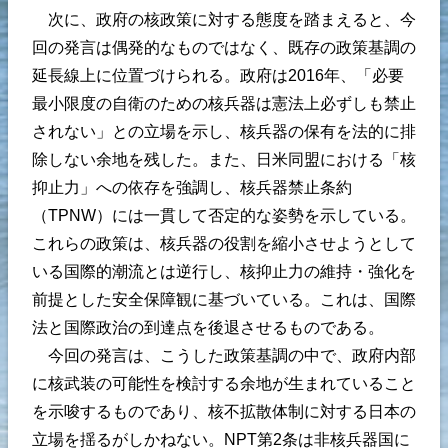
次に、政府の核政策に対する態度を踏まえると、今
回の発言は偶発的なものではなく、既存の政策基調の
延長線上に位置づけられる。政府は2016年、「必要
最小限度の自衛のための核兵器は憲法上必ずしも禁止
されない」との立場を示し、核兵器の保有を法的に排
除しない余地を残した。また、日米同盟における「核
抑止力」への依存を強調し、核兵器禁止条約
（TPNW）には一貫して否定的な姿勢を示している。
これらの政策は、核兵器の役割を縮小させようとして
いる国際的潮流とは逆行し、核抑止力の維持・強化を
前提とした安全保障観に基づいている。これは、国際
法と国際政治の到達点を後退させるものである。
今回の発言は、こうした政策基調の中で、政府内部
に核武装の可能性を検討する余地が生まれていること
を示唆するものであり、核不拡散体制に対する日本の
立場を揺るがしかねない。NPT第2条は非核兵器国に