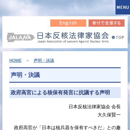
HOME
＞
声明・決議
声明・決議
政府高官による核保有発言に抗議する声明
日本反核法律家協会 会長
大久保賢一
政府高官が「日本は核兵器を保有すべきだ」との趣