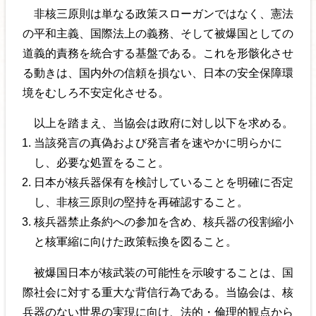
非核三原則は単なる政策スローガンではなく、憲法
の平和主義、国際法上の義務、そして被爆国としての
道義的責務を統合する基盤である。これを形骸化させ
る動きは、国内外の信頼を損ない、日本の安全保障環
境をむしろ不安定化させる。
以上を踏まえ、当協会は政府に対し以下を求める。
当該発言の真偽および発言者を速やかに明らかに
し、必要な処置をること。
日本が核兵器保有を検討していることを明確に否定
し、非核三原則の堅持を再確認すること。
核兵器禁止条約への参加を含め、核兵器の役割縮小
と核軍縮に向けた政策転換を図ること。
被爆国日本が核武装の可能性を示唆することは、国
際社会に対する重大な背信行為である。当協会は、核
兵器のない世界の実現に向け、法的・倫理的観点から