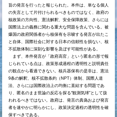
旨の発言を行ったと報じられた。本件は、単なる個人
の失言として片付けられるべきものではなく、政府の
核政策の方向性、憲法解釈、安全保障政策、さらには
国際法上の義務に関わる重大な問題を含んでいる。被
爆国の政府関係者から核保有を示唆する発言が出たこ
と自体、国際社会に対する日本の信頼性を損ない、核
不拡散体制に深刻な影響を及ぼす可能性がある。
まず、本件発言が「政府高官」という匿名の形で報
じられている点は、政策形成過程の透明性と説明責任
の観点から看過できない。核兵器保有の是非は、憲法
9条の解釈、核不拡散条約（NPT）体制、国際人道
法、さらには国際政治上の均衡に直結する問題であ
り、匿名のまま世論の反応を探る“観測気球”として扱
われるべきではない。政府は、発言の真偽および発言
者を速やかに明らかにし、政策決定過程の透明性を確
保すべきである。