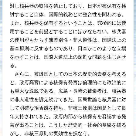
対し核兵器の取得を禁止しており、日本が核保有を検
討すること自体、国際的義務との整合性を問われる。
また、核兵器を保有するということは、究極的には使
用することを前提とすることにほかならない。核兵器
の使用がもたらす無差別性・非人道性は、国際法上の
基本原則に反するものであり、日本がこのような立場
を示すことは、国際人道法上の深刻な問題を生じさせ
る。
さらに、被爆国としての日本の歴史的責務を考える
と、政府高官による核保有発言は倫理的にも政治的に
も重大な逸脱である。広島・長崎の被爆者は、核兵器
の非人道性を訴え続けてきた。国民世論も核兵器に対
して明確な拒否感を持ち、非核三原則は国是として長
年支持されてきた。政府内部から核保有を容認する発
言が出ることは、こうした歴史的・社会的基盤を揺る
がし、非核三原則の実効性を損なう。